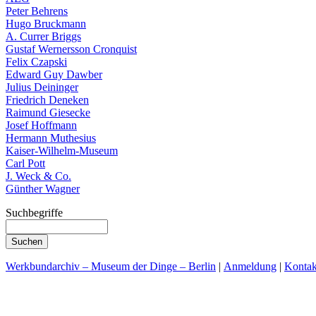
Peter Behrens
Hugo Bruckmann
A. Currer Briggs
Gustaf Wernersson Cronquist
Felix Czapski
Edward Guy Dawber
Julius Deininger
Friedrich Deneken
Raimund Giesecke
Josef Hoffmann
Hermann Muthesius
Kaiser-Wilhelm-Museum
Carl Pott
J. Weck & Co.
Günther Wagner
Suchbegriffe
Werkbundarchiv – Museum der Dinge – Berlin
|
Anmeldung
|
Kontak