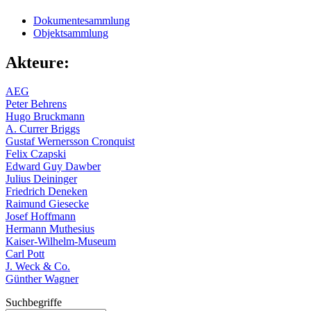
Dokumentesammlung
Objektsammlung
Akteure:
AEG
Peter Behrens
Hugo Bruckmann
A. Currer Briggs
Gustaf Wernersson Cronquist
Felix Czapski
Edward Guy Dawber
Julius Deininger
Friedrich Deneken
Raimund Giesecke
Josef Hoffmann
Hermann Muthesius
Kaiser-Wilhelm-Museum
Carl Pott
J. Weck & Co.
Günther Wagner
Suchbegriffe