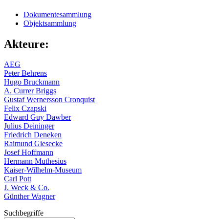
Dokumentesammlung
Objektsammlung
Akteure:
AEG
Peter Behrens
Hugo Bruckmann
A. Currer Briggs
Gustaf Wernersson Cronquist
Felix Czapski
Edward Guy Dawber
Julius Deininger
Friedrich Deneken
Raimund Giesecke
Josef Hoffmann
Hermann Muthesius
Kaiser-Wilhelm-Museum
Carl Pott
J. Weck & Co.
Günther Wagner
Suchbegriffe