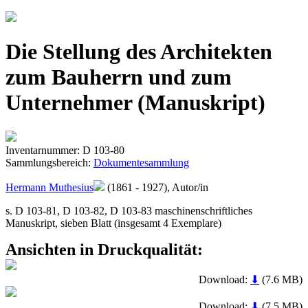
Jump to navigation
Die Stellung des Architekten
zum Bauherrn und zum
Unternehmer (Manuskript)
Inventarnummer: D 103-80
Sammlungsbereich:
Dokumentesammlung
Hermann Muthesius
(1861 - 1927), Autor/in
s. D 103-81, D 103-82, D 103-83 maschinenschriftliches
Manuskript, sieben Blatt (insgesamt 4 Exemplare)
Ansichten in Druckqualität:
Download:
⬇
(7.6 MB)
Download:
⬇
(7.5 MB)