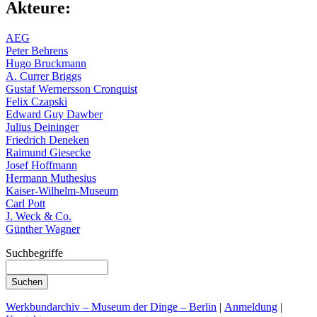
Akteure:
AEG
Peter Behrens
Hugo Bruckmann
A. Currer Briggs
Gustaf Wernersson Cronquist
Felix Czapski
Edward Guy Dawber
Julius Deininger
Friedrich Deneken
Raimund Giesecke
Josef Hoffmann
Hermann Muthesius
Kaiser-Wilhelm-Museum
Carl Pott
J. Weck & Co.
Günther Wagner
Suchbegriffe
Werkbundarchiv – Museum der Dinge – Berlin
|
Anmeldung
|