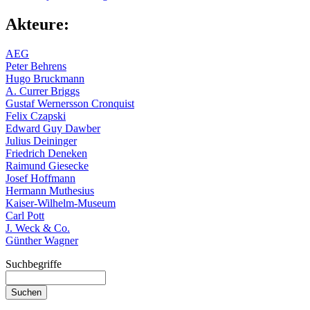
Akteure:
AEG
Peter Behrens
Hugo Bruckmann
A. Currer Briggs
Gustaf Wernersson Cronquist
Felix Czapski
Edward Guy Dawber
Julius Deininger
Friedrich Deneken
Raimund Giesecke
Josef Hoffmann
Hermann Muthesius
Kaiser-Wilhelm-Museum
Carl Pott
J. Weck & Co.
Günther Wagner
Suchbegriffe