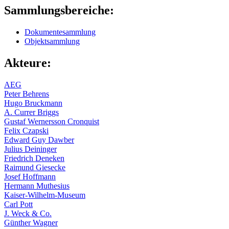
Sammlungsbereiche:
Dokumentesammlung
Objektsammlung
Akteure:
AEG
Peter Behrens
Hugo Bruckmann
A. Currer Briggs
Gustaf Wernersson Cronquist
Felix Czapski
Edward Guy Dawber
Julius Deininger
Friedrich Deneken
Raimund Giesecke
Josef Hoffmann
Hermann Muthesius
Kaiser-Wilhelm-Museum
Carl Pott
J. Weck & Co.
Günther Wagner