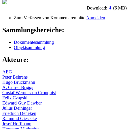
Download:
⬇
(6 MB)
Zum Verfassen von Kommentaren bitte
Anmelden
.
Sammlungsbereiche:
Dokumentesammlung
Objektsammlung
Akteure:
AEG
Peter Behrens
Hugo Bruckmann
A. Currer Briggs
Gustaf Wernersson Cronquist
Felix Czapski
Edward Guy Dawber
Julius Deininger
Friedrich Deneken
Raimund Giesecke
Josef Hoffmann
Hermann Muthesius