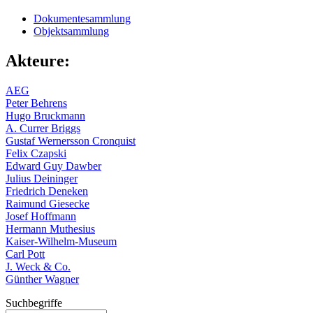
Dokumentesammlung
Objektsammlung
Akteure:
AEG
Peter Behrens
Hugo Bruckmann
A. Currer Briggs
Gustaf Wernersson Cronquist
Felix Czapski
Edward Guy Dawber
Julius Deininger
Friedrich Deneken
Raimund Giesecke
Josef Hoffmann
Hermann Muthesius
Kaiser-Wilhelm-Museum
Carl Pott
J. Weck & Co.
Günther Wagner
Suchbegriffe