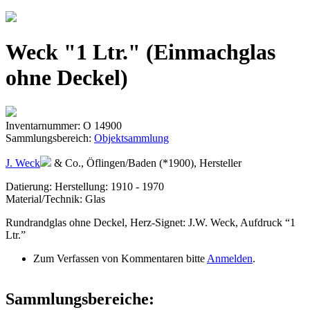
Jump to navigation
Weck "1 Ltr." (Einmachglas
ohne Deckel)
Inventarnummer: O 14900
Sammlungsbereich:
Objektsammlung
J. Weck
& Co., Öflingen/Baden (*1900), Hersteller
Datierung: Herstellung: 1910 - 1970
Material/Technik: Glas
Rundrandglas ohne Deckel, Herz-Signet: J.W. Weck, Aufdruck “1
Ltr.”
Zum Verfassen von Kommentaren bitte
Anmelden
.
Sammlungsbereiche: