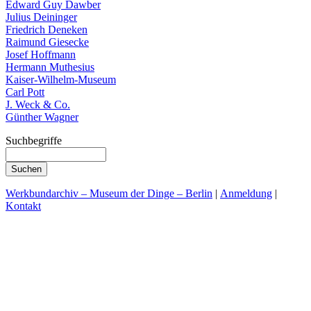
Edward Guy Dawber
Julius Deininger
Friedrich Deneken
Raimund Giesecke
Josef Hoffmann
Hermann Muthesius
Kaiser-Wilhelm-Museum
Carl Pott
J. Weck & Co.
Günther Wagner
Suchbegriffe
Werkbundarchiv – Museum der Dinge – Berlin
|
Anmeldung
|
Kontakt